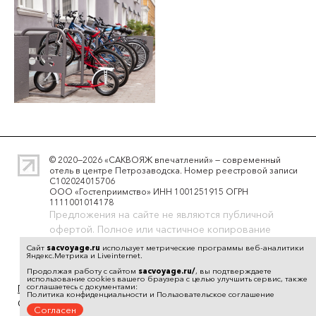
© 2020—2026 «САКВОЯЖ впечатлений» — современный
отель в центре Петрозаводска. Номер реестровой записи
С102024015706
ООО «Гостеприимство» ИНН 1001251915 ОГРН
1111001014178
Предложения на сайте не являются публичной
офертой. Полное или частичное копирование
материалов сайта запрещено, при согласованном
Сайт
sacvoyage.ru
использует метрические программы веб-аналитики
Яндекс.Метрика и Liveinternet.
использовании материалов необходима ссылка на
Продолжая работу с сайтом
sacvoyage.ru/
, вы подтверждаете
ресурс.
использование cookies вашего браузера с целью улучшить сервис, также
соглашаетесь с документами:
Политика конфиденциальности
Политика конфиденциальности
и
Пользовательское соглашение
Создание и поддержка сайта — «
Артлекс
»
Согласен